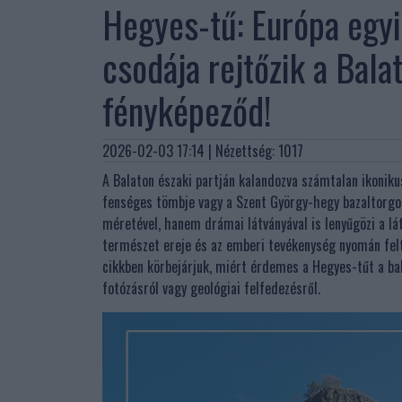
Hegyes-tű: Európa egyi
csodája rejtőzik a Bala
fényképeződ!
2026-02-03 17:14
| Nézettség: 1017
A Balaton északi partján kalandozva számtalan ikonikus
fenséges tömbje vagy a Szent György-hegy bazaltorgo
méretével, hanem drámai látványával is lenyűgözi a lá
természet ereje és az emberi tevékenység nyomán felt
cikkben körbejárjuk, miért érdemes a Hegyes-tűt a bak
fotózásról vagy geológiai felfedezésről.