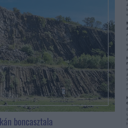
á
k
e
e
a
K
lkán boncasztala
h