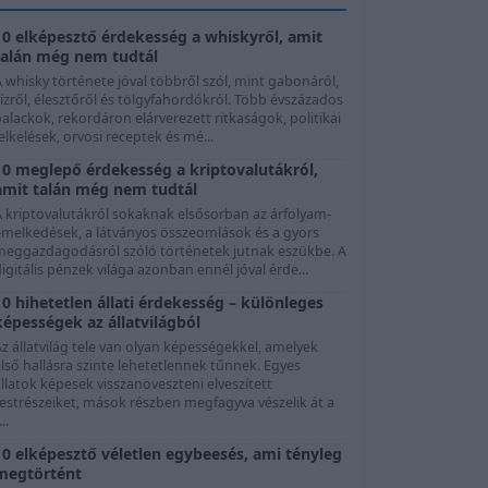
10 elképesztő érdekesség a whiskyről, amit
talán még nem tudtál
 whisky története jóval többről szól, mint gabonáról,
ízről, élesztőről és tölgyfahordókról. Több évszázados
alackok, rekordáron elárverezett ritkaságok, politikai
elkelések, orvosi receptek és mé...
10 meglepő érdekesség a kriptovalutákról,
amit talán még nem tudtál
A kriptovalutákról sokaknak elsősorban az árfolyam-
emelkedések, a látványos összeomlások és a gyors
meggazdagodásról szóló történetek jutnak eszükbe. A
igitális pénzek világa azonban ennél jóval érde...
10 hihetetlen állati érdekesség – különleges
képességek az állatvilágból
z állatvilág tele van olyan képességekkel, amelyek
lső hallásra szinte lehetetlennek tűnnek. Egyes
llatok képesek visszanöveszteni elveszített
testrészeiket, mások részben megfagyva vészelik át a
...
10 elképesztő véletlen egybeesés, ami tényleg
megtörtént