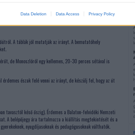
ánduláshoz
e
Data Deletion
Data Access
Privacy Policy
en, érdemes előre tervezni.
A
őútról. A táblák jól mutatják az irányt. A bemutatóhely
l
ket.
térőt, de Monoszlóról egy kellemes, 20-30 perces sétával is
A
k
 érdemes észak felé venni az irányt, de készülj fel, hogy az út
h
A
ban tavasztól késő őszig). Érdemes a Balaton-felvidéki Nemzeti
ö
okat. A belépőjegy ára tartalmazza a kiállítás megtekintését és a
n gyerekeknek, nyugdíjasoknak és pedagógusoknak válthatók.