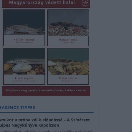
HASZNOS TIPPEK
Amikor a próba válik előadássá – A Színészet
Képes Nagykönyve Kapolcson
A színészek munkájának nyolcvan százaléka próbákból