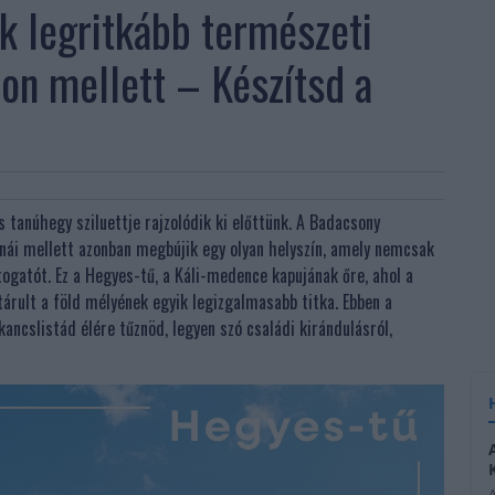
k legritkább természeti
ton mellett – Készítsd a
 tanúhegy sziluettje rajzolódik ki előttünk. A Badacsony
nái mellett azonban megbújik egy olyan helyszín, amely nemcsak
togatót. Ez a Hegyes-tű, a Káli-medence kapujának őre, ahol a
árult a föld mélyének egyik legizgalmasabb titka. Ebben a
ancslistád élére tűznöd, legyen szó családi kirándulásról,