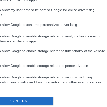
a
o allow my user data to be sent to Google for online advertising
s.
s, függőleges bazaltoszlopok előtt állva az ember igazán aprónak
J
tően szürke bazalt a napfény beesési szögétől függően változtatja
c
to allow Google to send me personalized advertising.
a
textúrája szinte életre kel.
s
o allow Google to enable storage related to analytics like cookies on
evice identifiers in apps.
sára. Bár a lépcsőzés igénybe veszi a tüdőt, a látvány kárpótol
o allow Google to enable storage related to functionality of the website
i
f
rton a fonyódi hegyek.
e
o allow Google to enable storage related to personalization.
a Gulács és a Csobánc jellegzetes sziluettje.
o allow Google to enable storage related to security, including
bájos faluképe.
cation functionality and fraud prevention, and other user protection.
ítani a környező hegycsúcsokat, így egyfajta élő földrajzórán
CONFIRM
f