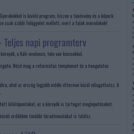
 Gyerekekkel is kiváló program, hiszen a tanösvény és a kőpark
sze csak szülői felügyelet mellett, mert a falak meredekek!
A
v
p
 Teljes napi programterv
f
 környék, a Káli-medence, tele van kincsekkel.
szigete. Nézd meg a református templomot és a hangulatos
d
lra, ahol az ország legjobb vidéki éttermei közül válogathatsz. A
.
A
e
tett kilátópontokat, ez a környék is tartogat meglepetéseket.
á
közeli erdőkben további túraútvonalakat is találsz.
t