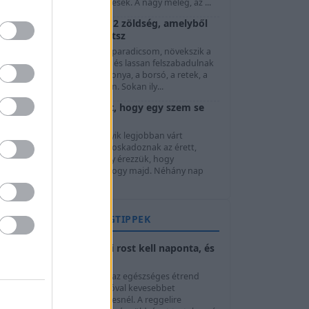
 zöld, majd érni kezdő termések. A nagy meleg, az ...
Mit vessünk júliusban? 12 zöldség, amelyből
még ősszel is szüretelhetsz
úliusban már javában érik a paradicsom, növekszik a
ukkini, szedhető az uborka, és lassan felszabadulnak
z első ágyások a korai burgonya, a borsó, a retek, a
aláta vagy a fokhagyma után. Sokan ily...
Érik a cseresznye: 7 ötlet, hogy egy szem se
menjen kárba
A cseresznyeszezon az év egyik legjobban várt
dőszaka. Amikor a fák ágai roskadoznak az érett,
ényes szemektől, eleinte úgy érezzük, hogy
bármennyi friss gyümölcs elfogy majd. Néhány nap
lteltével ...
ÉLETMÓD- ÉS EGÉSZSÉGTIPPEK
Napi rostbevitel: mennyi rost kell naponta, és
hogyan növeljük?
A megfelelő napi rostbevitel az egészséges étrend
egyik alapja, mégis könnyű jóval kevesebbet
ogyasztani belőle a szükségesnél. A reggelire