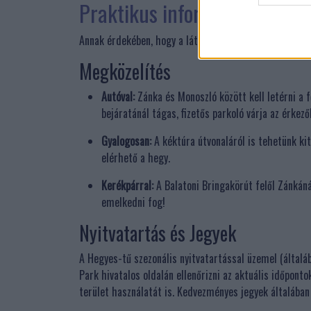
Praktikus információk a kir
Annak érdekében, hogy a látogatás zökkenőmentes legy
Megközelítés
Autóval:
Zánka és Monoszló között kell letérni a f
bejáratánál tágas, fizetős parkoló várja az érkező
Gyalogosan:
A kéktúra útvonaláról is tehetünk ki
elérhető a hegy.
Kerékpárral:
A Balatoni Bringakörút felől Zánkánál
emelkedni fog!
Nyitvatartás és Jegyek
A Hegyes-tű szezonális nyitvatartással üzemel (általá
Park hivatalos oldalán ellenőrizni az aktuális időpont
terület használatát is. Kedvezményes jegyek általába