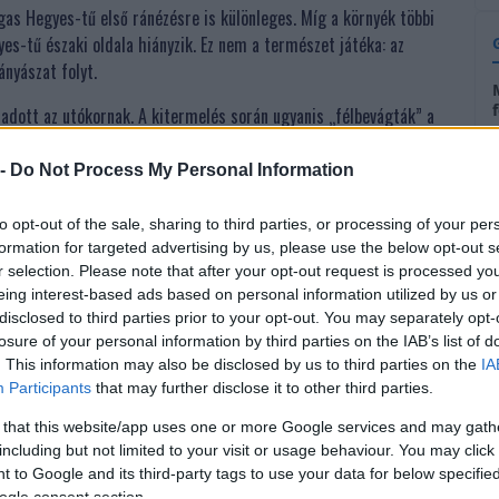
s Hegyes-tű első ránézésre is különleges. Míg a környék többi
es-tű északi oldala hiányzik. Ez nem a természet játéka: az
ányászat folyt.
 adott az utókornak. A kitermelés során ugyanis „félbevágták” a
méternyi kőzetréteg alatt rejtőzik: egy egykori vulkán kürtője. A
l
, ahol beláthatunk a díszletek mögé.
 -
Do Not Process My Personal Information
b
l
ülettek a bazaltoszlopok?
to opt-out of the sale, sharing to third parties, or processing of your per
formation for targeted advertising by us, please use the below opt-out s
r selection. Please note that after your opt-out request is processed y
őtt kezdődött, amikor a Balaton-felvidék területe még intenzív
s
eing interest-based ads based on personal information utilized by us or
disclosed to third parties prior to your opt-out. You may separately opt-
s
losure of your personal information by third parties on the IAB’s list of
. This information may also be disclosed by us to third parties on the
IA
Participants
that may further disclose it to other third parties.
elé tört, de egy része megrekedt a kürtőben. A folyamat
anis hűlés közben zsugorodni kezdett. Ahogy a hőmérséklet
 that this website/app uses one or more Google services and may gath
including but not limited to your visit or usage behaviour. You may click 
ek szabályos, függőleges repedések mentén oldódtak fel.
m
 to Google and its third-party tags to use your data for below specifi
szögletű és hatszögletű bazaltoszlopok
, amelyeket ma
ogle consent section.