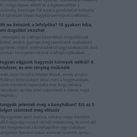
ll – mégis éppen ebből lát a legkevesebbet a
özönség. Göttinger Pál ezzel a gondolattal indította
l A Színészet Képes Nagykönyve kapolcsi előadás...
Mit ne öntsünk a lefolyóba? 10 gyakori hiba,
ami dugulást okozhat
A mosogató és a lefolyó kézenfekvő megoldásnak
tűnhet, amikor gyorsan meg szeretnénk szabadulni
gy kevés olajtól, ételmaradéktól vagy kávézacctól. Ami
zonban könnyedén eltűnik a lefolyó nyílásában, ...
Hogyan vágjunk hagymát könnyek nélkül? 8
módszer, és ami tényleg működik
evés olyan konyhai feladat létezik, amely annyira
általános bosszúságot okoz, mint a hagymavágás.
Szinte mindenki tapasztalta már, hogy néhány
másodperc aprítás után csípni kezd a szeme, majd
megindu...
Hangyák jelentek meg a konyhában? Ezt az 5
dolgot szüntesd meg először
Elég egyetlen apró morzsa, néhány csepp kiömlött
üdítő vagy egy rosszul záródó mézesüveg, és rövid idő
alatt megjelenhet a konyhapulton egy szabályos
angyasor. Ilyenkor sokan azonnal rovarirtó spray ...