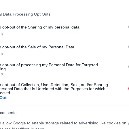
ssége, hogy itt az oszlopok nemcsak függőlegesek, hanem
irányát.
l Data Processing Opt Outs
o opt-out of the Sharing of my personal data.
h
In
nan ered, hogy ezek a hegyek „tanúskodnak” az egykori felszín
j
ő) az erózió és a szél az évmilliók alatt elhordta, a kemény
o opt-out of the Sale of my Personal Data.
etéből.
In
to opt-out of processing my Personal Data for Targeted
hatsz a helyszínen?
ing.
In
déki Nemzeti Park része, és mint ilyen, kiválóan kiépített
o opt-out of Collection, Use, Retention, Sale, and/or Sharing
ersonal Data that Is Unrelated with the Purposes for which it
f
lected.
n
Out
k, ahol a Dunántúl jellemző kőzeteit ismerhetjük meg. Ez nem egy
consents
teni, közelről megvizsgálható a szerkezetük. Itt található egy
o allow Google to enable storage related to advertising like cookies on
netét és a terület élővilágát.
evice identifiers in apps.