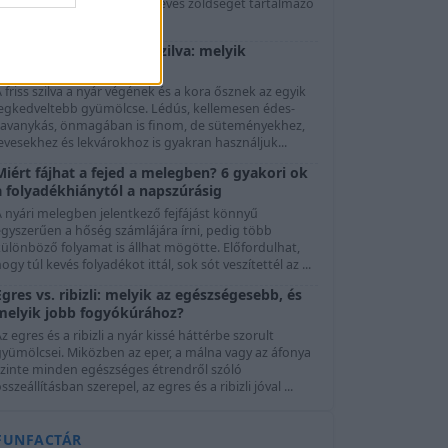
választott péksütemény, a kevés zöldséget tartalmazó
béd é...
Friss szilva vagy aszalt szilva: melyik
egészségesebb?
 friss szilva a nyár végének és a kora ősznek az egyik
legkedveltebb gyümölcse. Lédús, kellemesen édes-
savanykás, önmagában is finom, de süteményekhez,
evesekhez és lekvárokhoz is gyakran használjuk...
Miért fájhat a fejed a melegben? 6 gyakori ok
a folyadékhiánytól a napszúrásig
 nyári melegben jelentkező fejfájást könnyű
egyszerűen a hőség számlájára írni, pedig több
ülönböző folyamat is állhat mögötte. Előfordulhat,
ogy túl kevés folyadékot ittál, sok sót veszítettél az ...
Egres vs. ribizli: melyik az egészségesebb, és
melyik jobb fogyókúrához?
z egres és a ribizli a nyár kissé háttérbe szorult
gyümölcsei. Miközben az eper, a málna vagy az áfonya
szinte minden egészséges étrendről szóló
sszeállításban szerepel, az egres és a ribizli jóval ...
FUNFACTÁR