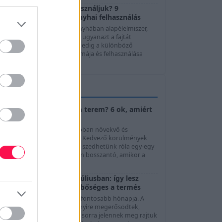
Melyik hagymát mire használjuk? 9
hagymafajta, ízek és konyhai felhasználás
A hagyma szinte minden konyhában alapélelmiszer,
mégis sokan automatikusan ugyanazt a fajtát
használják minden ételhez. Pedig a különböző
agymafajták íze, állaga, aromája és felhasználása
elentősen ...
KERTTIPPEK
Cukkini virágzik, de nem terem? 6 ok, amiért
elmaradhat a termés
A cukkini az egyik leggyorsabban növekvő és
legbőtermőbb kerti zöldség. Kedvező körülmények
között akár néhány naponta szedhetünk róla egy-egy
riss termést, ezért különösen bosszantó, amikor a
övény...
Paradicsom gondozása júliusban: így lesz
egészséges a növény és bőséges a termés
Július a paradicsom egyik legfontosabb hónapja. A
növények ekkorra már többnyire megerősödtek,
folyamatosan virágoznak, és sorra jelennek meg rajtuk