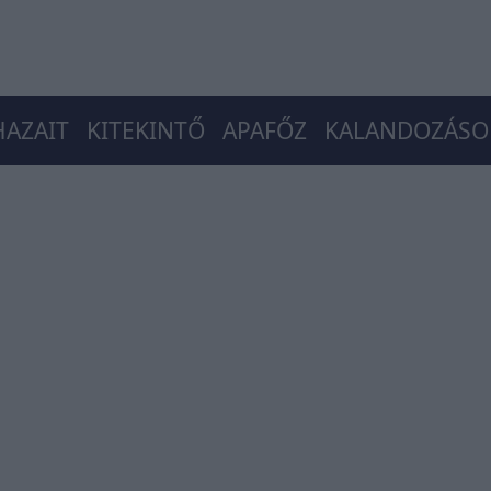
HAZAIT
KITEKINTŐ
APAFŐZ
KALANDOZÁSO