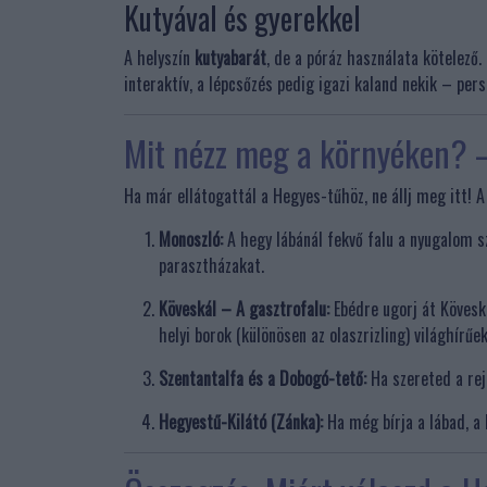
Kutyával és gyerekkel
A helyszín
kutyabarát
, de a póráz használata kötelező.
interaktív, a lépcsőzés pedig igazi kaland nekik – per
Mit nézz meg a környéken? –
Ha már ellátogattál a Hegyes-tűhöz, ne állj meg itt! A
Monoszló:
A hegy lábánál fekvő falu a nyugalom 
parasztházakat.
Köveskál – A gasztrofalu:
Ebédre ugorj át Köveská
helyi borok (különösen az olaszrizling) világhírűek
Szentantalfa és a Dobogó-tető:
Ha szereted a rej
Hegyestű-Kilátó (Zánka):
Ha még bírja a lábad, a 